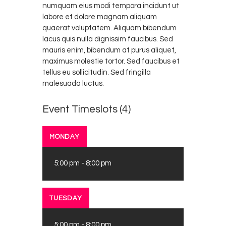
numquam eius modi tempora incidunt ut
labore et dolore magnam aliquam
quaerat voluptatem. Aliquam bibendum
lacus quis nulla dignissim faucibus. Sed
mauris enim, bibendum at purus aliquet,
maximus molestie tortor. Sed faucibus et
tellus eu sollicitudin. Sed fringilla
malesuada luctus.
Event Timeslots (4)
MONDAY
5:00 pm
-
8:00 pm
TUESDAY
5:00 pm
-
8:00 pm