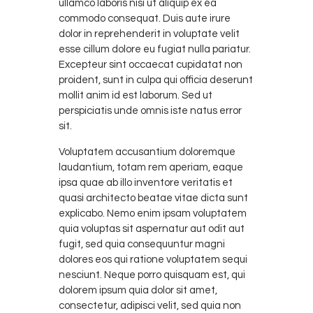
ullamco laboris nisi ut aliquip ex ea
commodo consequat. Duis aute irure
dolor in reprehenderit in voluptate velit
esse cillum dolore eu fugiat nulla pariatur.
Excepteur sint occaecat cupidatat non
proident, sunt in culpa qui officia deserunt
mollit anim id est laborum. Sed ut
perspiciatis unde omnis iste natus error
sit.
Voluptatem accusantium doloremque
laudantium, totam rem aperiam, eaque
ipsa quae ab illo inventore veritatis et
quasi architecto beatae vitae dicta sunt
explicabo. Nemo enim ipsam voluptatem
quia voluptas sit aspernatur aut odit aut
fugit, sed quia consequuntur magni
dolores eos qui ratione voluptatem sequi
nesciunt. Neque porro quisquam est, qui
dolorem ipsum quia dolor sit amet,
consectetur, adipisci velit, sed quia non