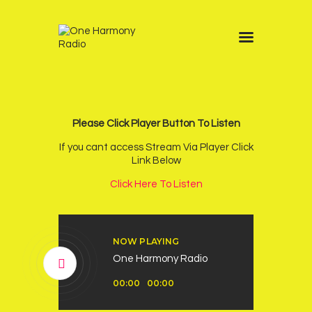
Home
Schedule
News
Please Click Player Button To Listen
Other Stations
If you cant access Stream Via Player Click
Link Below
Contacts
Click Here To Listen
Podcast
NOW PLAYING
One Harmony Radio
Audio
00:00
00:00
Player