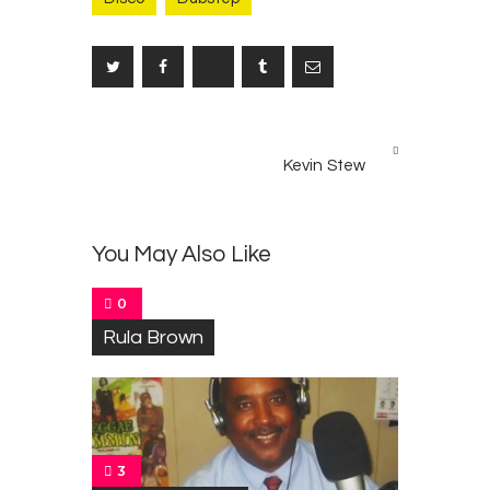
Post
NEXT
navigation
Kevin Stew
POST
You May Also Like
0
Rula Brown
3